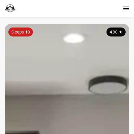
Sleeps 10
4.90
★